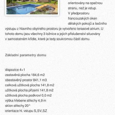
orientovány na opačnou
stranu, než je vstup.
V předprostoru
francouzských oken
dětských pokojů a bočního
výstupu z hlavního obytného prostoru je vytvořeno terasové atrium. U
tohoto domu jsou všechny 3 ložnice a jejich příslušenství situovány
v samostatném křídle, které je tedy soukromou částí domu.
Základní parametry domu
dispozice 4+1
zastavěná plocha 184,6 m2
obestavěný prostor 841,1 m3
celková užitková plocha 141,8 m2
užitková plocha přízemí 141,8 m2
užitková plocha podkroví 0,0 m2
výška hřebene střechy 4,9 m
sklon střechy 20°
orientace hl. vstupu S,SV,SZ