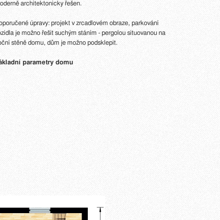
oderně architektonicky řešen.
oporučené úpravy: projekt v zrcadlovém obraze, parkování
ozidla je možno řešit suchým stáním - pergolou situovanou na
oční stěně domu, dům je možno podsklepit.
ákladní parametry domu