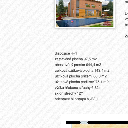
m
D
v
b
Z
dispozice 4+1
zastavěná plocha 97,5 m2
obestavěný prostor 644,4 m3
celková užitková plocha 143,4 m2
užitková plocha přízemí 68,3 m2
užitková plocha podkroví 75,1 m2
výška hřebene střechy 6,82 m
sklon střechy 12°
orientace hl. vstupu V,JV,J