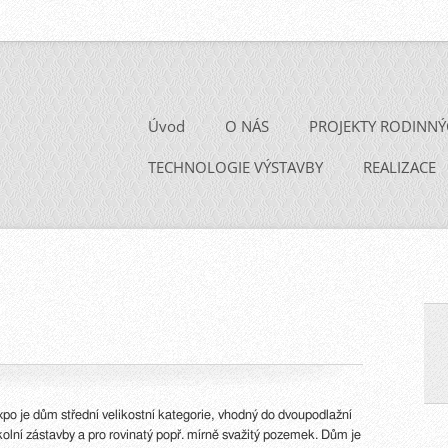
Úvod
O NÁS
PROJEKTY RODINN
TECHNOLOGIE VÝSTAVBY
REALIZACE
xpo je dům střední velikostní kategorie, vhodný do dvoupodlažní
kolní zástavby a pro rovinatý popř. mírně svažitý pozemek. Dům je