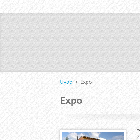
Úvod
>
Expo
Expo
E
o