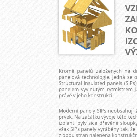
VZ
ZA
KO
IZ
VÝ
Kromě panelů založených na d
panelová technologie. Jedná se o
Structural insulated panels (SIPs
panelem vyvinutým rytmistrem J
právě v jeho konstrukci.
Moderní panely SIPs neobsahují 
prvek. Na začátku vývoje této tec
izolant, byly sice dřevěné sloup
však SIPs panely vyráběny tak, že
z obou stran nalepena konstrukčn