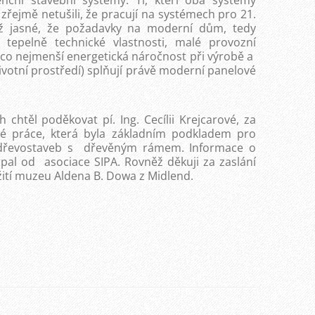
ční stavební systémy. Ti, kteří oba systémy
 zřejmě netušili, že pracují na systémech pro 21.
 než jasné, že požadavky na moderní dům, tedy
cí tepelně technické vlastnosti, malé provozní
a co nejmenší energetická náročnost při výrobě a
ivotní prostředí) splňují právě moderní panelové
chtěl poděkovat pí. Ing. Cecílii Krejcarové, za
mové práce, která byla základním podkladem pro
h dřevostaveb s dřevěným rámem. Informace o
rpal od asociace SIPA. Rovněž děkuji za zaslání
užití muzeu Aldena B. Dowa z Midlend.