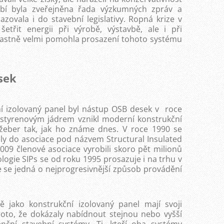
bí byla zveřejněna řada výzkumných zpráv a
zovala i do stavební legislativy. Ropná krize v
etřit energii při výrobě, výstavbě, ale i při
lastně velmi pomohla prosazení tohoto systému
sek
í izolovaný panel byl nástup OSB desek v roce
ystyrenovým jádrem vznikl moderní konstrukční
 žeber tak, jak ho známe dnes. V roce 1990 se
ily do asociace pod názvem Structural Insulated
2009 členové asociace vyrobili skoro pět milionů
ogie SIPs se od roku 1995 prosazuje i na trhu v
e se jedná o nejprogresivnější způsob provádění
jako konstrukční izolovaný panel mají svoji
proto, že dokázaly nabídnout stejnou nebo vyšší