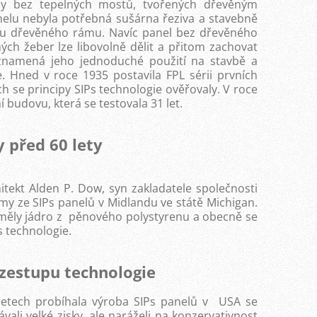
dy bez tepelných mostů, tvořených dřevěným
elu nebyla potřebná sušárna řeziva a stavebně
obu dřevěného rámu. Navíc panel bez dřevěného
ých žeber lze libovolně dělit a přitom zachovat
 znamená jeho jednoduché použití na stavbě a
. Hned v roce 1935 postavila FPL sérii prvních
 se principy SIPs technologie ověřovaly. V roce
í budovu, která se testovala 31 let.
y před 60 lety
itekt Alden P. Dow, syn zakladatele společnosti
y ze SIPs panelů v Midlandu ve státě Michigan.
ž měly jádro z pěnového polystyrenu a obecně se
s technologie.
zestupu technologie
etech probíhala výroba SIPs panelů v USA se
vali velké zisky, ale naráželi na konzervativnost