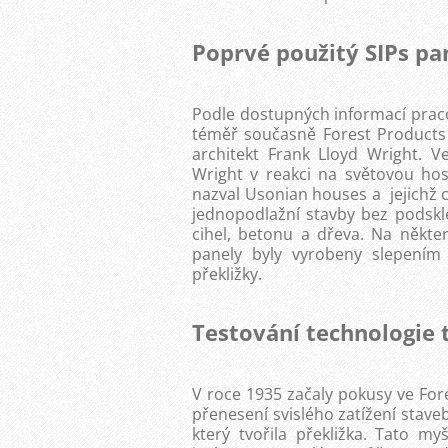
Poprvé použitý SIPs pa
Podle dostupných informací praco
téměř současně Forest Products
architekt Frank Lloyd Wright. Ve
Wright v reakci na světovou ho
nazval Usonian houses a jejichž c
jednopodlažní stavby bez podskle
cihel, betonu a dřeva. Na někter
panely byly vyrobeny slepením 
překližky.
Testování technologie t
V roce 1935 začaly pokusy ve For
přenesení svislého zatížení stave
který tvořila překližka. Tato m