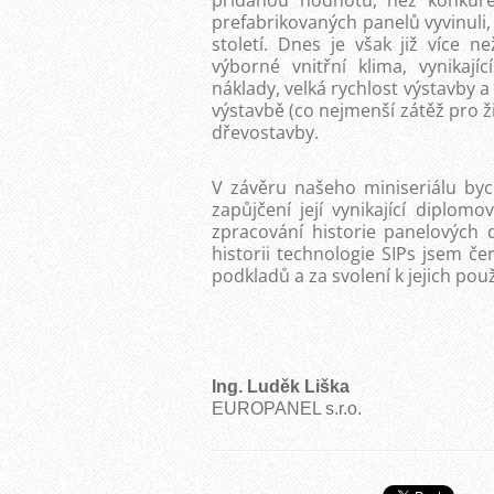
přidanou hodnotu, než konkuren
prefabrikovaných panelů vyvinuli,
století. Dnes je však již více
výborné vnitřní klima, vynikají
náklady, velká rychlost výstavby 
výstavbě (co nejmenší zátěž pro ž
dřevostavby.
V závěru našeho miniseriálu bych 
zapůjčení její vynikající diplo
zpracování historie panelovýc
historii technologie SIPs jsem če
podkladů a za svolení k jejich po
Ing. Luděk Liška
EUROPANEL s.r.o.