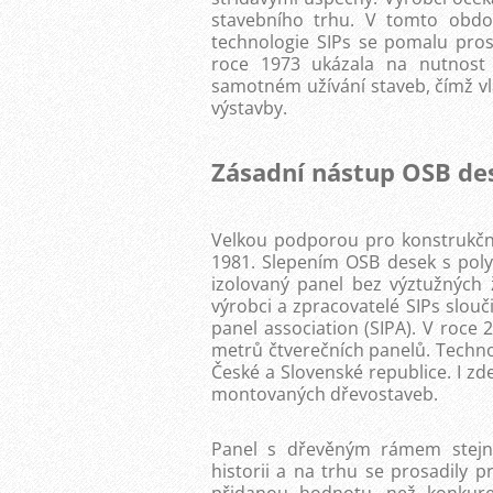
stavebního trhu. V tomto obdo
technologie SIPs se pomalu prosa
roce 1973 ukázala na nutnost š
samotném užívání staveb, čímž v
výstavby.
Zásadní nástup OSB de
Velkou podporou pro konstrukčn
1981. Slepením OSB desek s pol
izolovaný panel bez výztužných
výrobci a zpracovatelé SIPs slouč
panel association (SIPA). V roce 
metrů čtverečních panelů. Technol
České a Slovenské republice. I zd
montovaných dřevostaveb.
Panel s dřevěným rámem stejně 
historii a na trhu se prosadily 