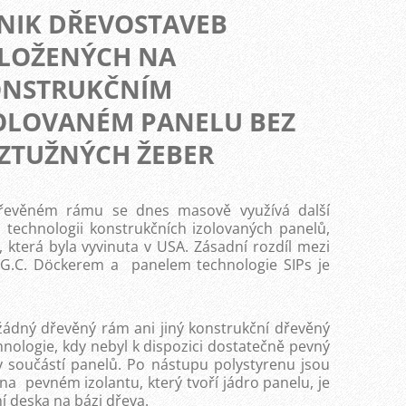
NIK DŘEVOSTAVEB
LOŽENÝCH NA
NSTRUKČNÍM
OLOVANÉM PANELU BEZ
ZTUŽNÝCH ŽEBER
řevěném rámu se dnes masově využívá další
 technologii konstrukčních izolovaných panelů,
), která byla vyvinuta v USA. Zásadní rozdíl mezi
.G.C. Döckerem a panelem technologie SIPs je
žádný dřevěný rám ani jiný konstrukční dřevěný
hnologie, kdy nebyl k dispozici dostatečně pevný
ky součástí panelů. Po nástupu polystyrenu jsou
 na pevném izolantu, který tvoří jádro panelu, je
í deska na bázi dřeva.