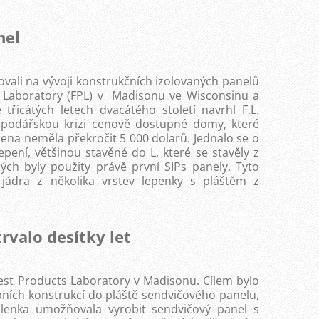
nel
vali na vývoji konstrukčních izolovaných panelů
 Laboratory (FPL) v Madisonu ve Wisconsinu a
 třicátých letech dvacátého století navrhl F.L.
spodářskou krizi cenově dostupné domy, které
ena neměla překročit 5 000 dolarů. Jednalo se o
pení, většinou stavěné do L, které se stavěly z
ých byly použity právě první SIPs panely. Tyto
jádra z několika vrstev lepenky s pláštěm z
rvalo desítky let
est Products Laboratory v Madisonu. Cílem bylo
bních konstrukcí do pláště sendvičového panelu,
yšlenka umožňovala vyrobit sendvičový panel s