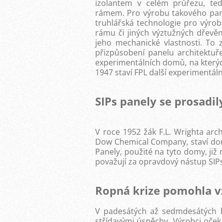
izolantem v celém průřezu, te
rámem. Pro výrobu takového pan
truhlářská technologie pro výr
rámu či jiných výztužných dřevěn
jeho mechanické vlastnosti. To
přizpůsobení panelu architektuře
experimentálních domů, na kterých
1947 staví FPL další experimentáln
SIPs panely se prosadil
V roce 1952 žák F.L. Wrighta arch
Dow Chemical Company, staví dom
Panely, použité na tyto domy, ji
považují za opravdový nástup SIP
Ropná krize pomohla v
V padesátých až sedmdesátých l
střídavými úspěchy. Výrobci očeká