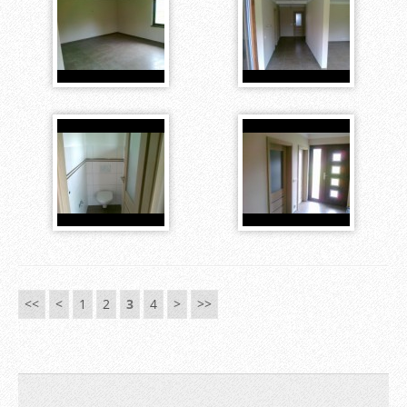
<<
<
1
2
3
4
>
>>