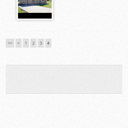
<<
<
1
2
3
4